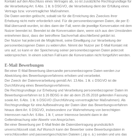
Kontakt auf den Abschluss eines Vertrages ab, so ist zusätzliche Rechtsgrundlage für
die Verarbeitung Art. 6 Abs. 1 lit. b DSGVO, die Verarbeitung dient der Erfüllung eines
Vertrags bzw. vorvertraglicher Maßnahmen.
Die Daten werden gelöscht, sobald sie für die Erreichung des Zweckes ihrer
Erhebung nicht mehr erforderlich sind. Für die personenbezogenen Daten, die per E-
Mail übersandt wurden, ist dies dann der Fall, wenn die jeweilige Konversation mit dem
Nutzer beendet ist. Beendet ist die Konversation dann, wenn sich aus den Umständen
entnehmen lässt, dass der betroffene Sachverhalt abschließend geklärt ist.
Der Nutzer hat jederzeit die Möglichkeit, seine Einwilligung zur Verarbeitung der
personenbezogenen Daten zu widerrufen. Nimmt der Nutzer per E-Mail Kontakt mit
uns auf, so kann er der Speicherung seiner personenbezogenen Daten jederzeit
widersprechen. In einem solchen Fall kann die Konversation nicht fortgeführt werden.
E-Mail Bewerbungen
Bei einer E-Mail Bewerbung übersandte personenbezogene Daten werden zur
Abwicklung des Bewerbungsverfahrens erhoben und verarbeitet.
Der Zweck der Datenverarbeitung gemäß Art. 13 Abs. 1 lit. c DSGVO ist die
Durchführung eines Bewerbungsverfahrens.
Die Rechtsgrundlage zur Erhebung und Verarbeitung personenbezogener Daten im
Bewerbungsverfahren ist § 26 BDSG in der ab dem 25.05.2018 geltenden Fassung
sowie Art. 6 Abs. 1 lit. b DSGVO (Durchführung vorvertraglicher Maßnahmen). Als
Rechtsgrundlage für eine Aufbewahrung der Daten über das Bewerbungsverfahren
hinaus dient Art. 6 DSGVO, insbesondere zur Wahrnehmung von berechtigten
Interessen nach Art. 6 Abs. 1 lit. f, unser Interesse besteht dann in der
Geltendmachung oder Abwehr von Ansprüchen.
Bei einer Bewerbung per E-Mail findet die Datenübertragung grundsätzlich
unverschlüsselt statt. Auf Wunsch kann der Bewerber seine Bewerbungsdaten in
verschlüsselten und passwortgeschützten Dateien (.zip o. ä.) senden und uns das