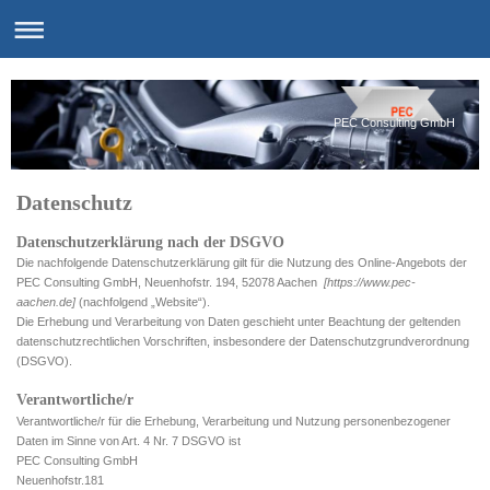
PEC Consulting GmbH
Datenschutz
Datenschutzerklärung nach der DSGVO
Die nachfolgende Datenschutzerklärung gilt für die Nutzung des Online-Angebots der
PEC Consulting GmbH, Neuenhofstr. 194, 52078 Aachen
[https://www.pec-
aachen.de]
(nachfolgend „Website“).
Die Erhebung und Verarbeitung von Daten geschieht unter Beachtung der geltenden
datenschutzrechtlichen Vorschriften, insbesondere der Datenschutzgrundverordnung
(DSGVO).
Verantwortliche/r
Verantwortliche/r für die Erhebung, Verarbeitung und Nutzung personenbezogener
Daten im Sinne von Art. 4 Nr. 7 DSGVO ist
PEC Consulting GmbH
Neuenhofstr.181